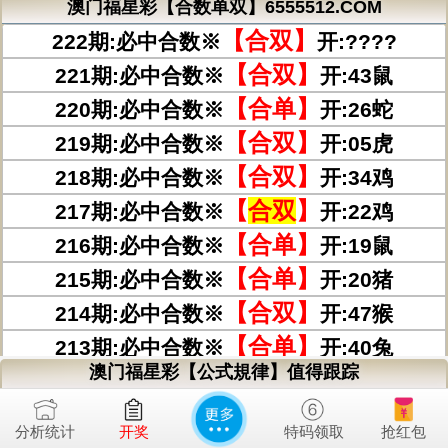
澳门福星彩【公式規律】值得跟踪
分析统计
开奖
特码领取
抢红包