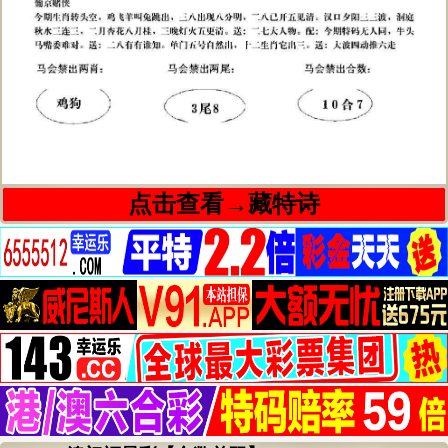
点击查看→藏特诗