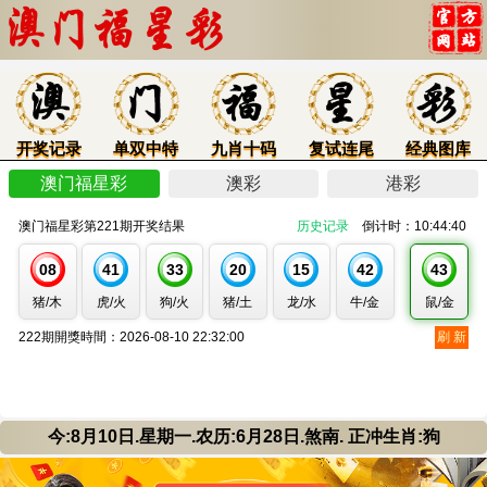
开奖记录
单双中特
九肖十码
复试连尾
经典图库
澳门福星彩
澳彩
港彩
今:
8
月
10
日.
星期一.
农历:
6
月
28
日.
煞
南.
正冲生肖:
狗