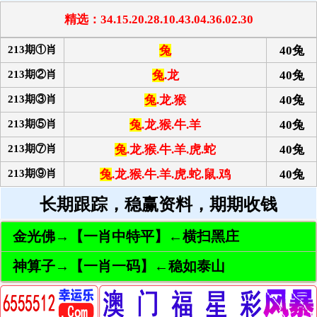
金光佛→【一肖中特平】←横扫黑庄
神算子→【一肖一码】←稳如泰山