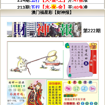
澳门福星彩【财神报】