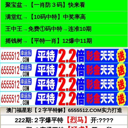
聚宝盆→【一肖防３码】快来看
满堂红→【10码中特】中奖率高
王中王→免费①码中特→连准10期
摇钱树→【平特一肖】12爆中11期